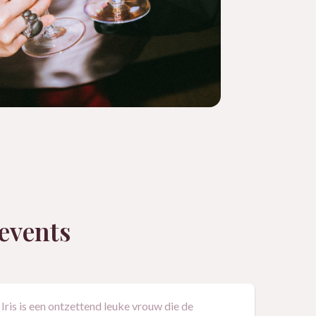
 events
Iris is een ontzettend leuke vrouw die de