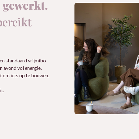
 gewerkt.
bereikt
 een standaard vrijmibo
n avond vol energie,
t om iets op te bouwen.
t.