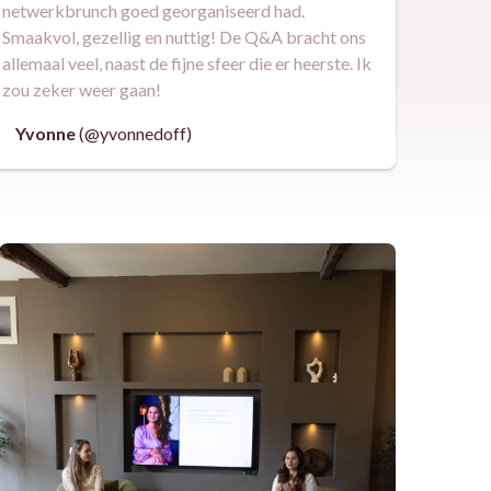
netwerkbrunch goed georganiseerd had.
Smaakvol, gezellig en nuttig! De Q&A bracht ons
allemaal veel, naast de fijne sfeer die er heerste. Ik
zou zeker weer gaan!
Yvonne
(@yvonnedoff)