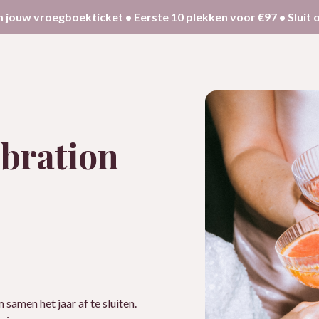
m
jouw
vroegboekticket
•
Eerste
10
plekken
voor
€97
•
Sluit 
ebration
samen het jaar af te sluiten.