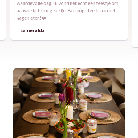
waardevolle dag. Ik vond het echt een feestje om
aanwezig te mogen zijn. Ben nog steeds aan het
nagenieten!❤️
Esmeralda